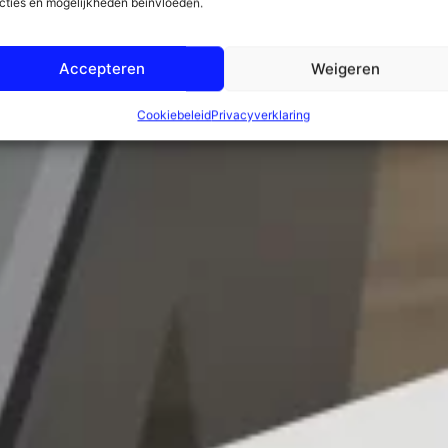
cties en mogelijkheden beïnvloeden.
Accepteren
Weigeren
Cookiebeleid
Privacyverklaring