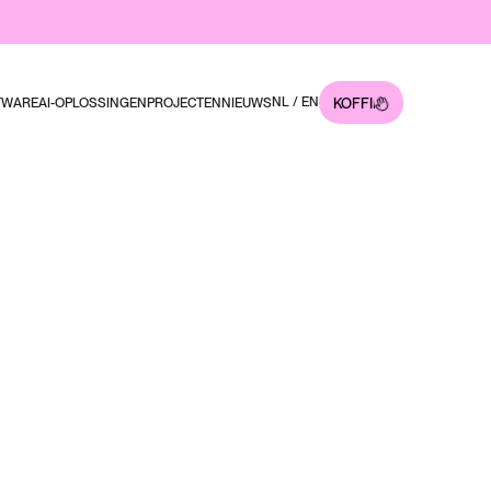
NL
/
EN
KOFFIE?
TWARE
AI-OPLOSSINGEN
PROJECTEN
NIEUWS