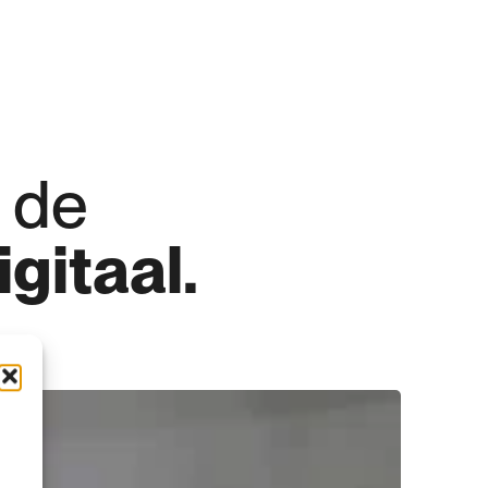
 
de 
igitaal. 