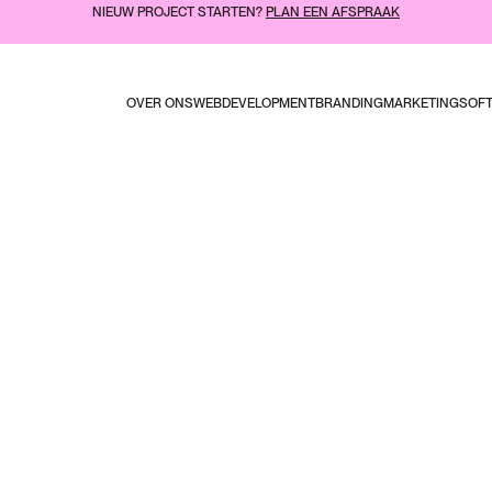
NIEUW PROJECT STARTEN?
PLAN EEN AFSPRAAK
OVER ONS
WEBDEVELOPMENT
BRANDING
MARKETING
SOF