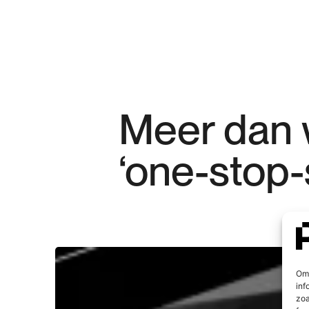
Meer 
dan 
‘one-stop-
Om 
inf
zoa