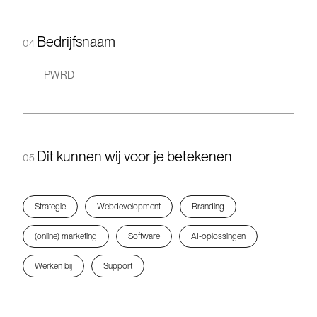
Bedrijfsnaam
04
Dit kunnen wij voor je betekenen
05
Strategie
Webdevelopment
Branding
(online) marketing
Software
AI-oplossingen
Werken bij
Support