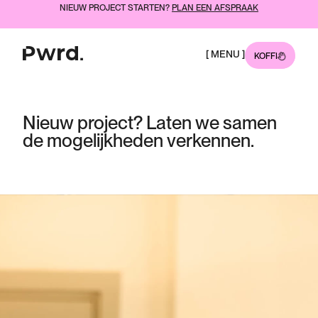
NIEUW PROJECT STARTEN?
PLAN EEN AFSPRAAK
[ MENU ]
KOFFIE?
Nieuw 
project? 
Laten 
we 
samen 
de 
mogelijkheden 
verkennen. 